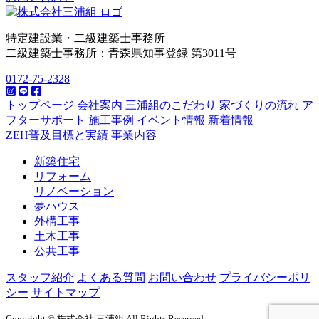
特定建設業・二級建築士事務所
二級建築士事務所：青森県知事登録 第3011号
0172-75-2328
トップページ
会社案内
三浦組のこだわり
家づくりの流れ
ア
フターサポート
施工事例
イベント情報
新着情報
ZEH普及目標と実績
事業内容
新築住宅
リフォーム
リノベーション
夢ハウス
外構工事
土木工事
公共工事
スタッフ紹介
よくある質問
お問い合わせ
プライバシーポリ
シー
サイトマップ
Copyright © 株式会社 三浦組 All Rights Reserved.