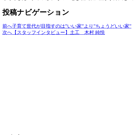
投稿ナビゲーション
前へ
子育て世代が目指すのは”いい家”より”ちょうどいい家”
次へ
【スタッフインタビュー】土工 木村 純悦