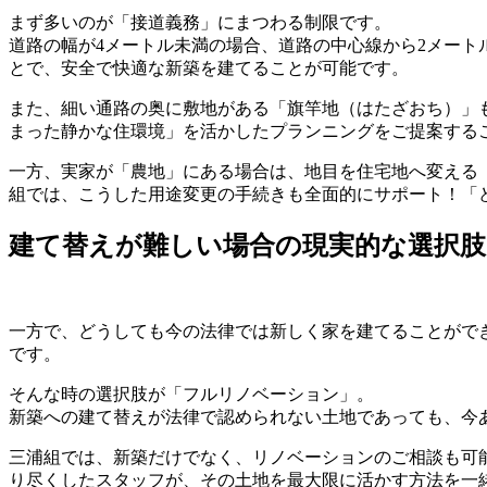
まず多いのが「接道義務」にまつわる制限です。
道路の幅が4メートル未満の場合、道路の中心線から2メー
とで、安全で快適な新築を建てることが可能です。
また、細い通路の奥に敷地がある「旗竿地（はたざおち）」
まった静かな住環境」を活かしたプランニングをご提案する
一方、実家が「農地」にある場合は、地目を住宅地へ変える
組では、こうした用途変更の手続きも全面的にサポート！「
建て替えが難しい場合の現実的な選択肢
一方で、どうしても今の法律では新しく家を建てることがで
です。
そんな時の選択肢が「フルリノベーション」。
新築への建て替えが法律で認められない土地であっても、今
三浦組では、新築だけでなく、リノベーションのご相談も可
り尽くしたスタッフが、その土地を最大限に活かす方法を一