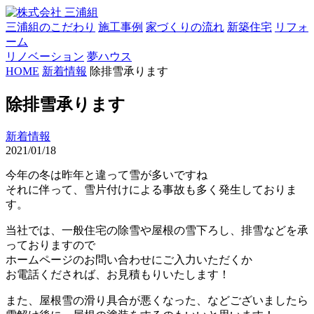
三浦組のこだわり
施工事例
家づくりの流れ
新築住宅
リフォ
ーム
リノベーション
夢ハウス
HOME
新着情報
除排雪承ります
除排雪承ります
新着情報
2021/01/18
今年の冬は昨年と違って雪が多いですね
それに伴って、雪片付けによる事故も多く発生しておりま
す。
当社では、一般住宅の除雪や屋根の雪下ろし、排雪などを承
っておりますので
ホームページのお問い合わせにご入力いただくか
お電話くだされば、お見積もりいたします！
また、屋根雪の滑り具合が悪くなった、などございましたら