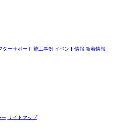
フターサポート
施工事例
イベント情報
新着情報
シー
サイトマップ