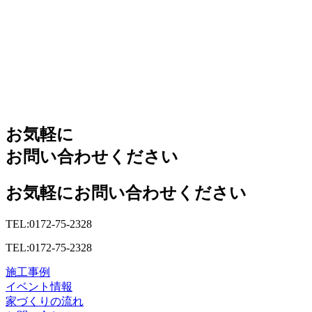
お気軽に
お問い合わせください
お気軽にお問い合わせください
TEL:0172-75-2328
TEL:0172-75-2328
施工事例
イベント情報
家づくりの流れ