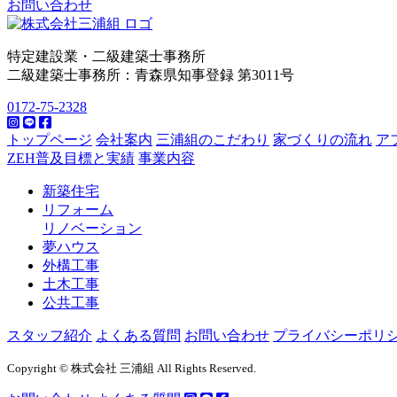
お問い合わせ
特定建設業・二級建築士事務所
二級建築士事務所：青森県知事登録 第3011号
0172-75-2328
トップページ
会社案内
三浦組のこだわり
家づくりの流れ
ア
ZEH普及目標と実績
事業内容
新築住宅
リフォーム
リノベーション
夢ハウス
外構工事
土木工事
公共工事
スタッフ紹介
よくある質問
お問い合わせ
プライバシーポリ
Copyright © 株式会社 三浦組 All Rights Reserved.